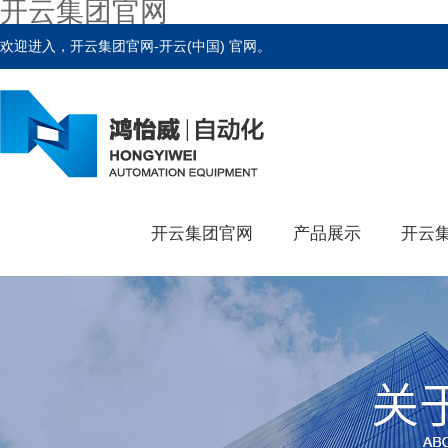
开云集团官网
欢迎进入，开云集团官网-开云(中国) 官网。
开云集团官网
产品展示
开云