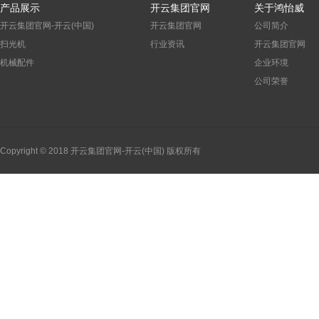
产品展示
开云集团官网
关于鸿怡威
开云集团官网-开云(中国)
开云集团官网
公司简介
扫光机
行业资讯
开云集团官网
机械配件
企业环境
公司荣誉
Copyright © 2018 开云集团官网-开云(中国) 版权所有