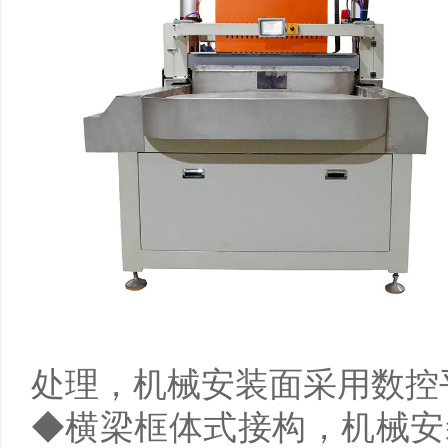
处理，机械安装面采用数控
◆横梁框体式接构，机械安