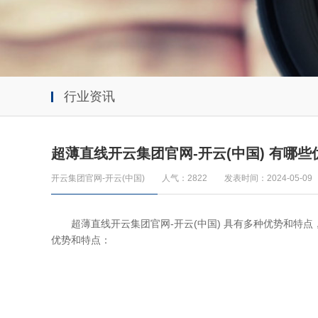
行业资讯
超薄直线开云集团官网-开云(中国) 有哪
开云集团官网-开云(中国)
人气：2822
发表时间：2024-05-09
超薄直线开云集团官网-开云(中国) 具有多种优势和特点
优势和特点：