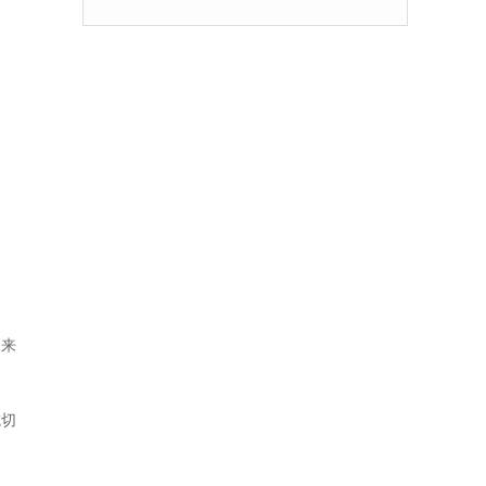
品来
成切