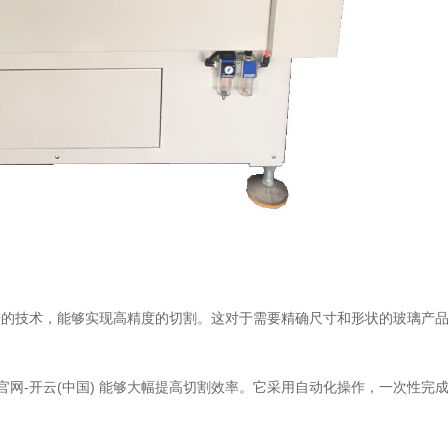
进的技术，能够实现高精度的切割。这对于需要精确尺寸和形状的玻璃产
-开云(中国) 能够大幅提高切割效率。它采用自动化操作，一次性完