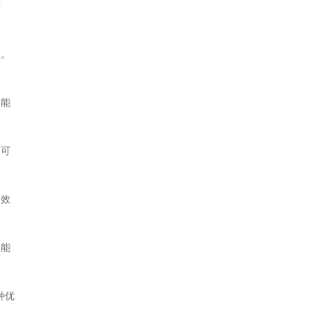
变
险。
它能
即可
高效
了能
种优