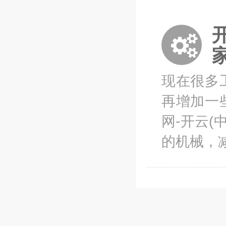
现在很多
再增加一
网-开云
的机械，减