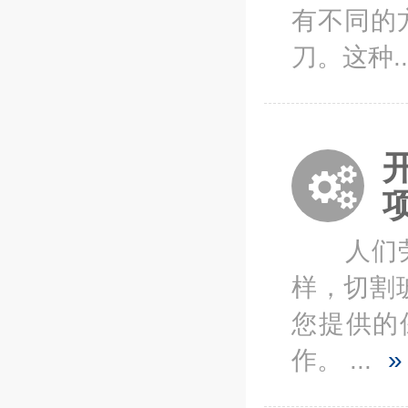
有不同的
刀。这种..
人们劳作
样，切割
您提供的
作。 ...