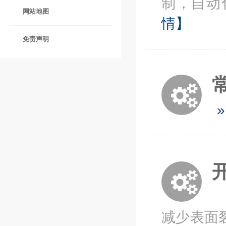
制，自动
网站地图
情】
免责声明
减少表面